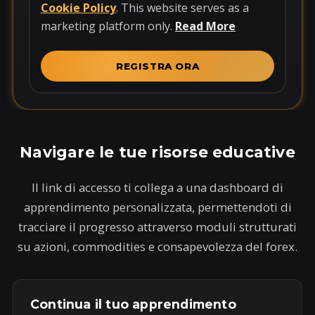
t
Cookie Policy
. This website serves as a
e
marketing platform only.
Read More
d
S
REGISTRA ORA
t
a
t
e
Navigare le tue risorse educative
s
+
Il link di accesso ti collega a una dashboard di
1
apprendimento personalizzata, permettendoti di
tracciare il progresso attraverso moduli strutturati
su azioni, commodities e consapevolezza del forex.
Continua il tuo apprendimento