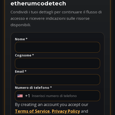
etherumcodetech
Condividi i tuoi dettagli per continuare il flusso di
accesso e ricevere indicazioni sulle risorse
disponibili.
Nome *
Cognome *
Email *
Numero di telefono *
+1
U
n
By creating an account you accept our
i
Terms of Service
,
Privacy Policy
and