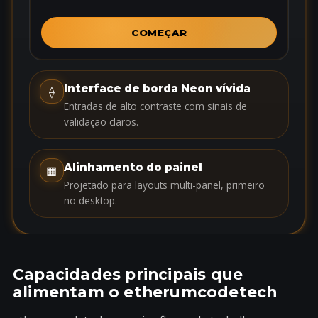
d
S
COMEÇAR
t
a
t
Interface de borda Neon vívida
⟠
e
Entradas de alto contraste com sinais de
s
validação claros.
+
1
Alinhamento do painel
▦
Projetado para layouts multi-panel, primeiro
no desktop.
Capacidades principais que
alimentam o etherumcodetech