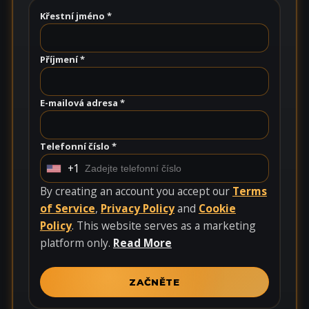
Křestní jméno *
Příjmení *
E-mailová adresa *
Telefonní číslo *
+1
U
n
By creating an account you accept our
Terms
i
of Service
,
Privacy Policy
and
Cookie
t
Policy
. This website serves as a marketing
e
platform only.
Read More
d
S
ZAČNĚTE
t