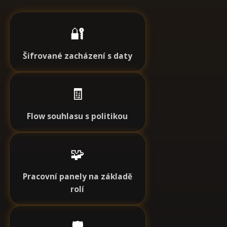
🔐
Šifrované zacházení s daty
🧾
Flow souhlasu s politikou
🧩
Pracovní panely na základě
rolí
🛡️