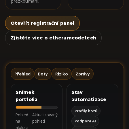
přezkoumání.
Otevřít registrační panel
Zjistěte více o etherumcodetech
Přehled
Boty
Riziko
Zprávy
Snímek
Stav
portfolia
automatizace
Profily botů
Pohled
Aktualizovaný
na
pohled
Podpora AI
alokaci