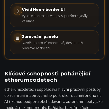
a
t
Vivid Neon-border UI
⟠
e
Vysoce kontrastní vstupy s jasnými signály
s
validace.
+
1
Zarovnání panelu
▦
Navrženo pro vícepanelové, desktopeři
přívětivé rozložení.
Klíčové schopnosti pohánějící
etherumcodetech
etherumcodetech uspořádává hlavní pracovní postupy
do rozhraní inspirovaného portfoliem, zaměřeného na
AI řízenou podporu obchodování a autonomní boty jako
modulární komponenty. Každá karta zdůrazňuje