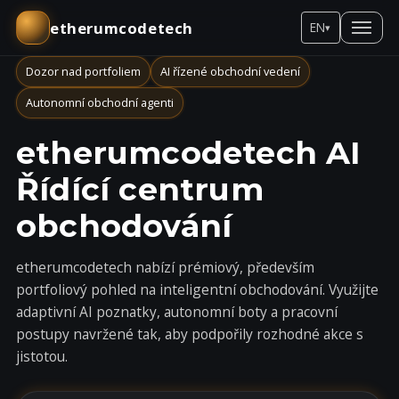
etherumcodetech
EN
▾
Dozor nad portfoliem
AI řízené obchodní vedení
Autonomní obchodní agenti
etherumcodetech AI
Řídící centrum
obchodování
etherumcodetech nabízí prémiový, především
portfoliový pohled na inteligentní obchodování. Využijte
adaptivní AI poznatky, autonomní boty a pracovní
postupy navržené tak, aby podpořily rozhodné akce s
jistotou.