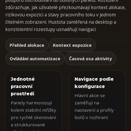
podporu obchodování do odlišných panelů. Rozložení
zdůrazňuje, jak uživatelé přezkoumávají kontext alokace,
rizikovou expozici a stavy pracovního toku v jednom
čitelném zobrazení. Hustota zaměřená na desktop a
konzistentní rozestupy usnadňují navigaci.
Přehled alokace
Kontext expozice
Ovládání automatizace
Časová osa aktivity
Jednotné
Navigace podle
pracovní
konfigurace
prostředí
Hlavní akce se
Panely harmonizují
zaměřují na
kolem stabilní mřížky
nastavení a profily
pro rychlé skenování
botů v rozhraní.
a strukturované