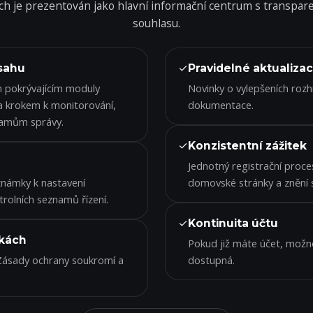
 je prezentován jako hlavní informační centrum s transpare
souhlasu.
✓
bsahu
Pravidelné aktualiza
m pokrývajícím moduly
Novinky o vylepšeních rozhr
a krokem k monitorování,
dokumentace.
namům správy.
✓
Konzistentní zážitek
Jednotný registrační proces
známky k nastavení
domovské stránky a znění 
rolních seznamů řízení.
✓
Kontinuita účtu
ikách
Pokud již máte účet, možno
Zásady ochrany soukromí a
dostupná.