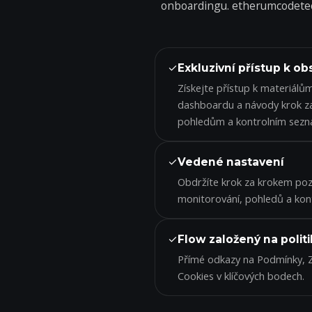
onboardingu. etherumcodetech
✓
Exkluzivní přístup k o
Získejte přístup k materiálů
dashboardu a návody krok z
pohledům a kontrolním sez
✓
Vedené nastavení
Obdržíte krok za krokem po
monitorování, pohledů a kont
✓
Flow založený na polit
Přímé odkazy na Podmínky, 
Cookies v klíčových bodech.