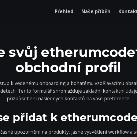
Přehled
Naše příběh
Kontakt
e svůj etherumcode
obchodní profil
řístup k vedenému onboarding a bohatému vzdělávacímu obsa
tech. Tento formulář shromažďuje základní kontaktní údaje a
přizpůsobení následných kontaktů na vaše preference.
se přidat k etherumcod
včasné upozornění na produkty, jasné vysvětlení workflow a