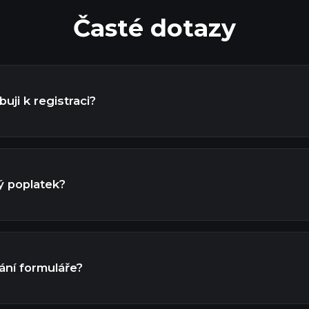
Časté dotazy
uji k registraci?
ký poplatek?
ání formuláře?