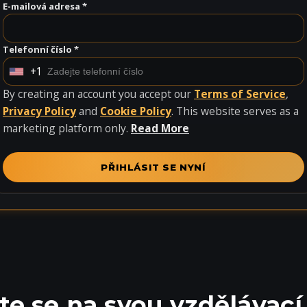
E-mailová adresa *
Telefonní číslo *
+1
U
n
By creating an account you accept our
Terms of Service
,
i
Privacy Policy
and
Cookie Policy
. This website serves as a
t
marketing platform only.
Read More
e
d
PŘIHLÁSIT SE NYNÍ
S
t
a
t
e
s
+
te se na svou vzdělávací
1