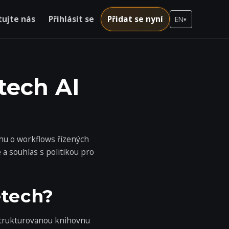
ujte nás
Přihlásit se
Přidat se nyní
EN
▾
tech AI
hu o workflows řízených
 souhlas s politikou pro
etech?
 strukturovanou knihovnu