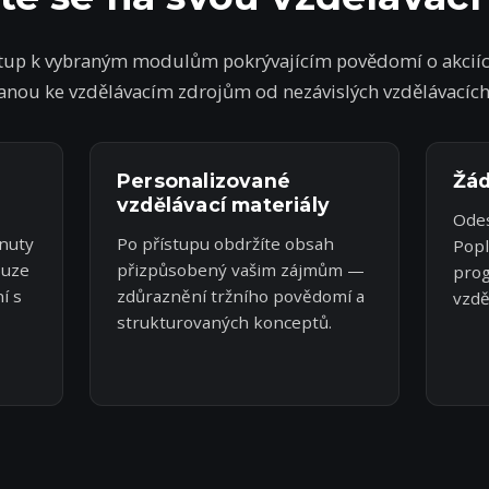
tup k vybraným modulům pokrývajícím povědomí o akciíc
ranou ke vzdělávacím zdrojům od nezávislých vzdělávacích
Personalizované
Žád
vzdělávací materiály
Odes
nuty
Po přístupu obdržíte obsah
Popl
ouze
přizpůsobený vašim zájmům —
prog
í s
zdůraznění tržního povědomí a
vzdě
strukturovaných konceptů.