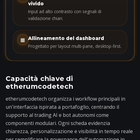
e
vivido
s
Input ad alto contrasto con segnali di
+
validazione chiari.
1
Allineamento del dashboard
▦
Progettato per layout multi-pane, desktop-first.
Capacità chiave di
etherumcodetech
etherumcodetech organizza i workflow principali in
un'interfaccia ispirata a portafoglio, centrando il
supporto al trading AI e bot autonomi come
componenti modulari. Ogni scheda evidenzia
chiarezza, personalizzazione e visibilità in tempo reale
per semplificare la governance dell'automazione in