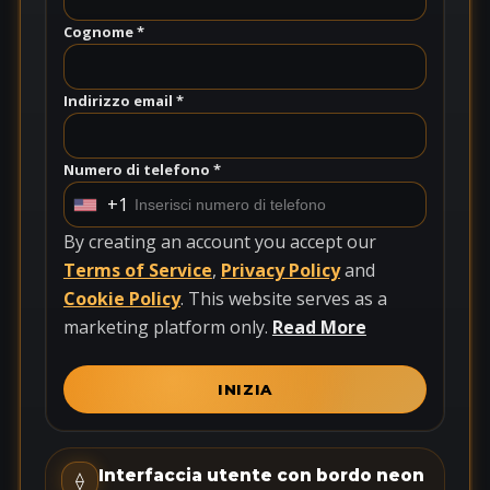
Cognome *
Indirizzo email *
Numero di telefono *
+1
U
n
By creating an account you accept our
i
Terms of Service
,
Privacy Policy
and
t
Cookie Policy
. This website serves as a
e
marketing platform only.
Read More
d
S
INIZIA
t
a
t
Interfaccia utente con bordo neon
⟠