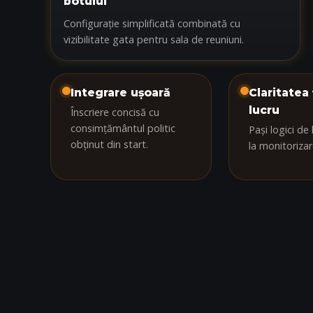
botului
Configurație simplificată combinată cu
vizibilitate gata pentru sala de reuniuni.
Integrare ușoară
Claritatea 
lucru
Înscriere concisă cu
consimțământul politic
Pași logici de
obținut din start.
la monitorizare