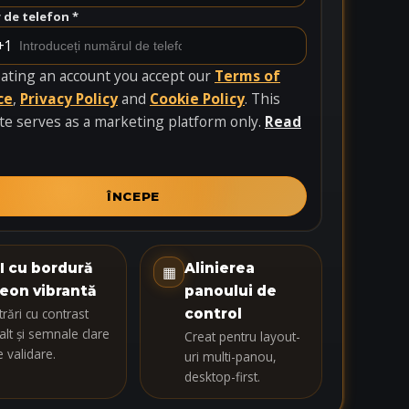
de telefon *
+1
eating an account you accept our
Terms of
ce
,
Privacy Policy
and
Cookie Policy
. This
te serves as a marketing platform only.
Read
ÎNCEPE
I cu bordură
Alinierea
▦
eon vibrantă
panoului de
trări cu contrast
control
alt și semnale clare
Creat pentru layout-
e validare.
uri multi-panou,
desktop-first.