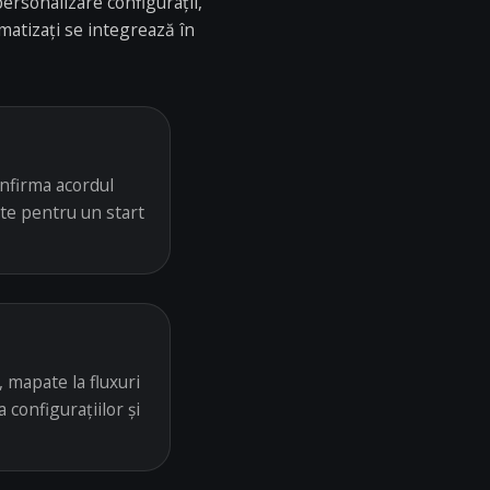
ersonalizare configurații,
omatizați se integrează în
onfirma acordul
nte pentru un start
 mapate la fluxuri
 configurațiilor și