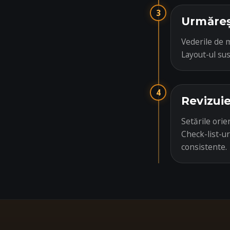
3
Urmăreș
Vederile de m
Layout-ul sus
4
Revizui
Setările ori
Check-list-ur
consistente.