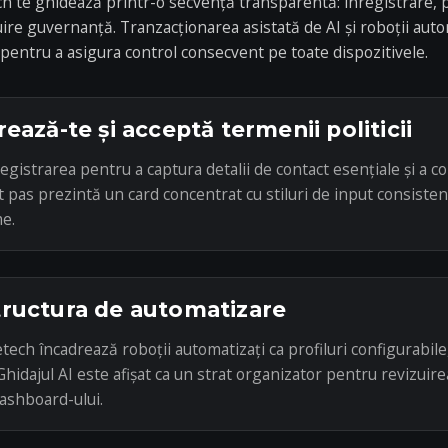
h te ghidează printr-o secvență transparentă: înregistrare, p
zuire guvernanță. Tranzacționarea asistată de AI și roboții aut
 pentru a asigura control consecvent pe toate dispozitivele.
rează-te și acceptă termenii politicii
egistrarea pentru a captura detalii de contact esențiale și a c
est pas prezintă un card concentrat cu stiluri de input consiste
e.
tructura de automatizare
ch încadrează roboții automatizați ca profiluri configurabile,
Ghidajul AI este afișat ca un strat organizator pentru revizuirea
dashboard-ului.