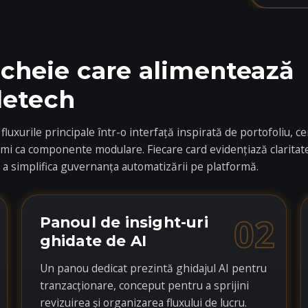
 cheie care alimentează
etech
xurile principale într-o interfață inspirată de portofoliu, c
omi ca componente modulare. Fiecare card evidențiază claritate
ru a simplifica guvernanța automatizării pe platformă.
02
Panoul de insight-uri
ghidate de AI
Un panou dedicat prezintă ghidajul AI pentru
tranzacționare, conceput pentru a sprijini
revizuirea și organizarea fluxului de lucru.