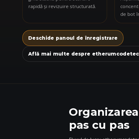
rapidă și revizuire structurată.
concentr
de bot î
Deschide panoul de înregistrare
Află mai multe despre etherumcodete
Organizarea 
pas cu pas