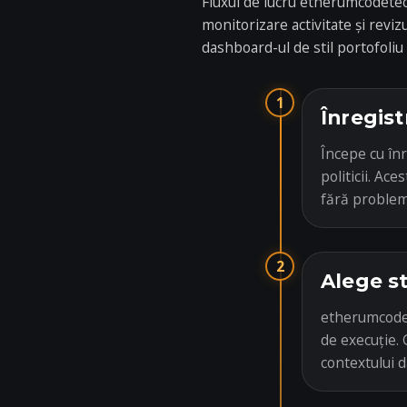
Fluxul de lucru etherumcodetec
monitorizare activitate și revi
dashboard-ul de stil portofoliu
1
Înregist
Începe cu înr
politicii. Ac
fără problem
2
Alege s
etherumcodete
de execuție. 
contextului 