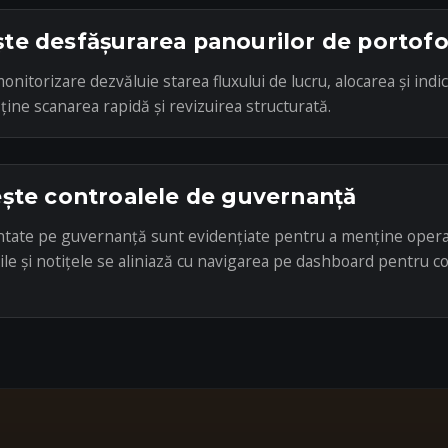
te desfășurarea panourilor de portofo
onitorizare dezvăluie starea fluxului de lucru, alocarea și indic
ține scanarea rapidă și revizuirea structurată.
ește controalele de guvernanță
entate pe guvernanță sunt evidențiate pentru a menține operaț
ile și notițele se aliniază cu navigarea pe dashboard pentru c