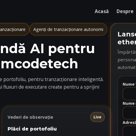
Acasă
Despre
ranzacționare
Agenți de tranzacționare autonomi
Lanse
ethe
ndă AI pentru
Împărtăș
rumcodetech
personal
automatiz
portofoliu, pentru tranzacționare inteligentă.
Nume 
și fluxuri de executare create pentru a sprijini
Nume d
Vederi de observație
Live
Adresă
Plăci de portofoliu