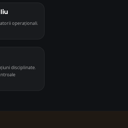
liu
atorii operaționali.
iuni disciplinate.
ontroale