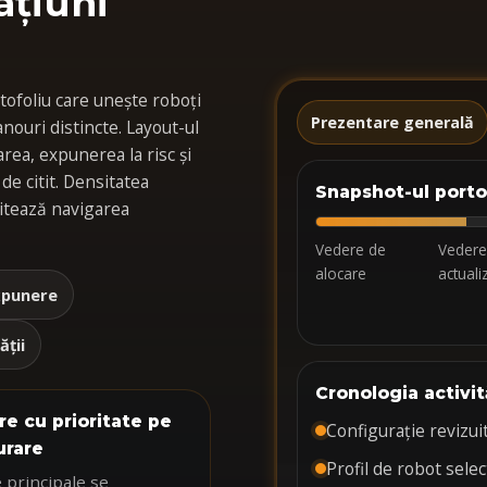
ațiuni
ofoliu care unește roboți
Prezentare generală
nouri distincte. Layout-ul
area, expunerea la risc și
 de citit. Densitatea
Snapshot-ul portof
litează navigarea
Vedere de
Vedere
alocare
actuali
xpunere
ății
Cronologia activit
re cu prioritate pe
Configurație revizui
urare
Profil de robot selec
e principale se