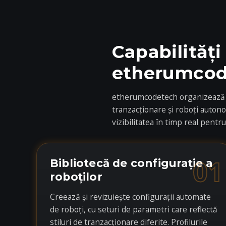
Capabilități
etherumcod
etherumcodetech organizează flu
tranzacționare și roboți auton
vizibilitatea în timp real pent
01
Bibliotecă de configurație a
roboților
Creează și revizuiește configurații automate
de roboți, cu seturi de parametri care reflectă
stiluri de tranzacționare diferite. Profilurile