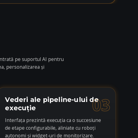
entrată pe suportul AI pentru
a, personalizarea și
03
Vederi ale pipeline-ului de
execuție
Interfața prezintă execuția ca o succesiune
de etape configurabile, aliniate cu roboți
autonomi și widget-uri de monitorizare.