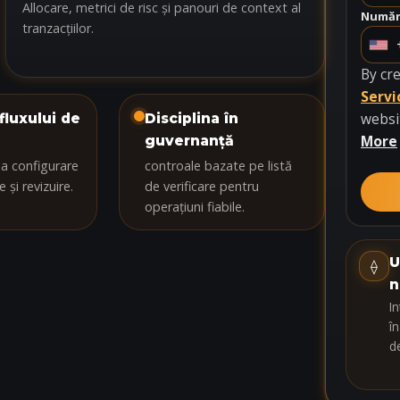
Allocare, metrici de risc și panouri de context al
Număr 
tranzacțiilor.
U
n
By cr
i
Servi
t
websi
fluxului de
Disciplina în
e
More
guvernanță
d
 la configurare
controale bazate pe listă
S
 și revizuire.
de verificare pentru
t
operațiuni fiabile.
a
t
U
⟠
e
n
s
In
+
în
1
d