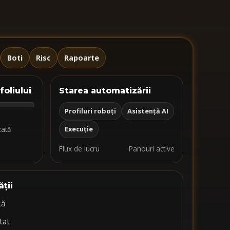
Boti
Risc
Rapoarte
oliului
Starea automatizării
Profiluri roboți
Asistență AI
zată
Execuție
Flux de lucru
Panouri active
ății
tă
tat