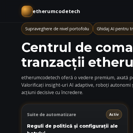
etherumcodetech
Supraveghere de nivel portofoliu
Ghidaj AI pentru t
Centrul de coma
tranzacții ethe
etherumcodetech oferă o vedere premium, axată pe 
Valorificați insight-uri AI adaptive, roboți autonomi 
acțiuni decisive cu încredere.
Suite de automatizare
Activ
Reguli de politică și configurații ale