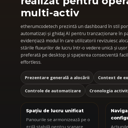
realizat pentru oper
multi-activ
etherumcodetech prezintă un dashboard în stil port
automatizați și ghidaj AI pentru tranzacționare în pa
evidențiază modul în care utilizatorii revizuiesc aloc
stările fluxurilor de lucru într-o vedere unică și ușor
preferată pe desktop și spațierea consecventă faci
effortless.
Prezentare generală a alocării
Context de e
Controle de automatizare
Cronologia activit
Spațiu de lucru unificat
Naviga
config
Panourile se armonizează pe o
grilă stabilă pentru scanare
Acțiunil