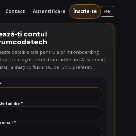
Contact
Autentificare
Înscrie-te
EN
▾
ază-ți contul
rumcodetech
ește detaliile tale pentru a primi onboarding
izat cu insight-uri de tranzacționare AI și roboți
ați, aliniați cu fluxul tău de lucru preferat.
*
e familie *
 email *