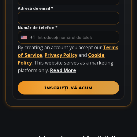
Adresă de email *
Număr de telefon *
+1
U
n
By creating an account you accept our
Terms
i
of Service
,
Privacy Policy
and
Cookie
t
Policy
. This website serves as a marketing
e
platform only.
Read More
d
S
ÎNSCRIEȚI-VĂ ACUM
t
a
t
e
s
+