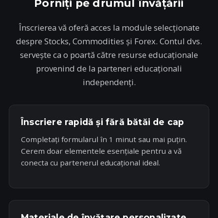
Porniți pe drumul învățării
1
Înscrierea vă oferă acces la module selecționate
despre Stocks, Commodities și Forex. Contul dvs.
servește ca o poartă către resurse educaționale
provenind de la parteneri educaționali
independenți.
Înscriere rapidă și fără bătăi de cap
Completați formularul în 1 minut sau mai puțin.
Cerem doar elementele esențiale pentru a vă
conecta cu partenerul educațional ideal.
Materiale de învățare personalizate