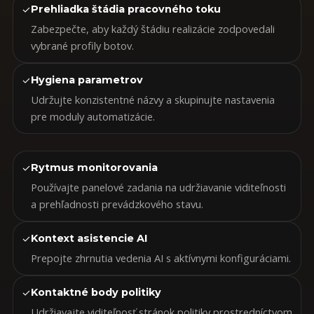
✓
Prehliadka štádia pracovného toku
Zabezpečte, aby každý štádiu realizácie zodpovedali
vybrané profily botov.
✓
Hygiena parametrov
Udržujte konzistentné názvy a skupinujte nastavenia
pre moduly automatizácie.
✓
Rytmus monitorovania
Používajte panelové zadania na udržiavanie viditeľnosti
a prehľadnosti prevádzkového stavu.
✓
Kontext asistencie AI
Prepojte zhrnutia vedenia AI s aktívnymi konfiguráciami.
✓
Kontaktné body politiky
Udržiavajte viditeľnosť stránok politiky prostredníctvom