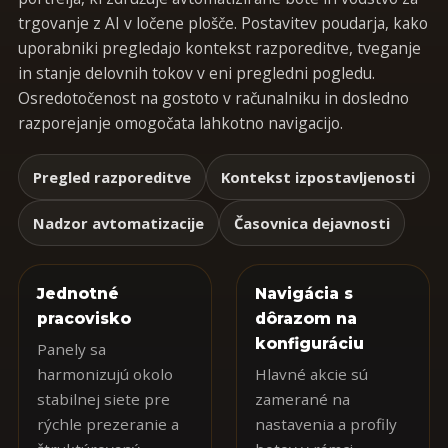
trgovanje z AI v ločene plošče. Postavitev poudarja, kako
uporabniki pregledajo kontekst razporeditve, tveganje
in stanje delovnih tokov v eni pregledni pogledu.
Osredotočenost na gostoto v računalniku in dosledno
razporejanje omogočata lahkotno navigacijo.
Pregled razporeditve
Kontekst izpostavljenosti
Nadzor avtomatizacije
Časovnica dejavnosti
Jednotné
Navigácia s
pracovisko
dôrazom na
konfiguráciu
Panely sa
harmonizujú okolo
Hlavné akcie sú
stabilnej siete pre
zamerané na
rýchle prezeranie a
nastavenia a profily