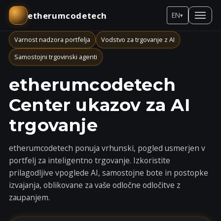
etherumcodetech
EN
▾
Varnost nadzora portfelja
Vodstvo za trgovanje z AI
Samostojni trgovinski agenti
etherumcodetech
Center ukazov za AI
trgovanje
etherumcodetech ponuja vrhunski, pogled usmerjen v
portfelj za inteligentno trgovanje. Izkoristite
prilagodljive vpoglede AI, samostojne bote in postopke
izvajanja, oblikovane za vaše odločne odločitve z
zaupanjem.