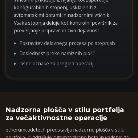
konfigurabilnih stopenj, usklajenih z
avtomatskimi botami in nadzornimi vtičniki.
Vsaka stopnja deluje kot kontrolni površnik za
preverjanje priprave in živo dejavnost.
Postavitev delovnega procesa po stopnjah
Doslednost preko namiznih plošč
Jasne oznake za pregled operacij
Nadzorna plošča v stilu portfelja
za večaktivnostne operacije
etherumcodetech predstavlja nadzorno ploščo v stilu
portfelja, ki združuje avtomatizirane bote in vodstvo za