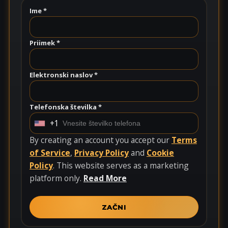
Ime *
Priimek *
Elektronski naslov *
Telefonska številka *
+1
U
n
By creating an account you accept our
Terms
i
of Service
,
Privacy Policy
and
Cookie
t
Policy
. This website serves as a marketing
e
platform only.
Read More
d
S
ZAČNI
t