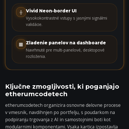
a
t
Vivid Neon-border UI
⟠
e
Vysokokontrastné vstupy s jasnými signálmi
s
validácie.
+
1
Zladenie panelov na dashboarde
▦
Navrhnuté pre multi-panelové, desktopové
rozloženia.
Ključne zmogljivosti, ki poganjajo
etherumcodetech
etherumcodetech organizira osnovne delovne procese
v vmesnik, navdihnjen po portfelju, s poudarkom na
podpiranju trgovanja z AI in samostojnimi boti kot
modularnimi komponentami. Vsaka kartica izpostavlja