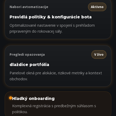
Nabori avtomatizacije
Aktivno
Pravidlá politiky & konfigurácie bota
Optimalizované nastavenie v spojení s prehľadom
pripraveným do rokovacej sály.
Pregledi opazovanja
V živo
dlaždice portfólia
Panelové okná pre alokácie, rizikové metriky a kontext
obchodov.
Hladký onboarding
Komplexná registrácia s predbežným súhlasom s
politikou.