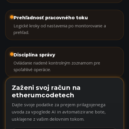
Prehľadnosť pracovného toku
Logické kroky od nastavenia po monitorovanie a
prehľad.
Disciplína správy
Ovládanie riadené kontrolným zoznamom pre
spoľahlivé operácie.
Zaženi svoj račun na
etherumcodetech
Dajte svoje podatke za prejem prilagojenega
uvoda za vpoglede AI in avtomatizirane bote,
usklajene z vašim delovnim tokom.