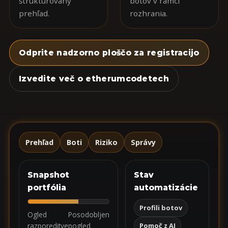
štruktúrovaný
botov v rámci
prehľad.
rozhrania.
Odprite nadzorno ploščo za registracijo
Izvedite več o etherumcodetech
Prehľad
Boti
Riziko
Správy
Snapshot
Stav
portfólia
automatizácie
Profili botov
Ogled
Posodobljen
razporeditve
pogled
Pomoč z AI