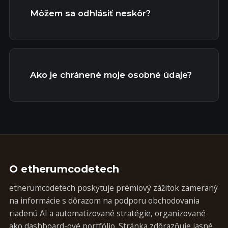
Môžem sa odhlásiť neskôr?
Ako je chránené moje osobné údaje?
O etherumcodetech
etherumcodetech poskytuje prémiový zážitok zameraný
na informácie s dôrazom na podporu obchodovania
riadenú AI a automatizované stratégie, organizované
ako dashboard-ové portfólio. Stránka zdôrazňuje jasné