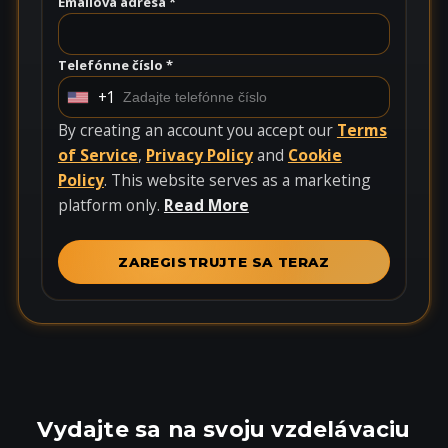
Emailová adresa *
Telefónne číslo *
+1
U
n
By creating an account you accept our
Terms
i
of Service
,
Privacy Policy
and
Cookie
t
Policy
. This website serves as a marketing
e
platform only.
Read More
d
S
ZAREGISTRUJTE SA TERAZ
t
a
t
e
s
+
Vydajte sa na svoju vzdelávaciu
1