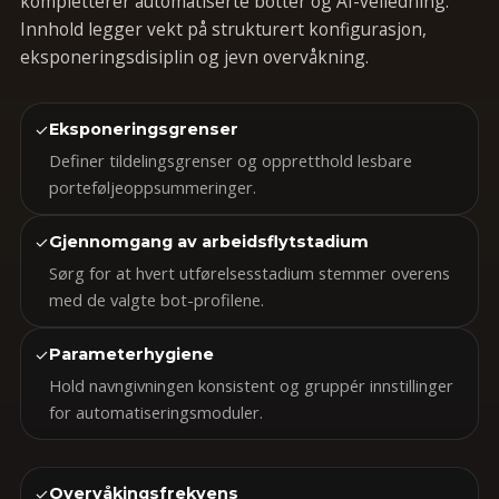
kompletterer automatiserte botter og AI-veiledning.
Innhold legger vekt på strukturert konfigurasjon,
eksponeringsdisiplin og jevn overvåkning.
✓
Eksponeringsgrenser
Definer tildelingsgrenser og oppretthold lesbare
porteføljeoppsummeringer.
✓
Gjennomgang av arbeidsflytstadium
Sørg for at hvert utførelsesstadium stemmer overens
med de valgte bot-profilene.
✓
Parameterhygiene
Hold navngivningen konsistent og gruppér innstillinger
for automatiseringsmoduler.
✓
Overvåkingsfrekvens