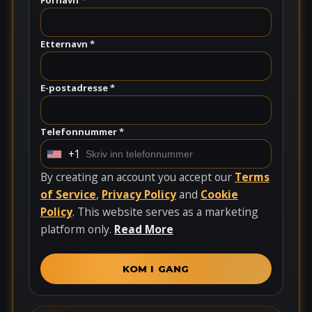
Fornavn *
Etternavn *
E-postadresse *
Telefonnummer *
+1
U
n
By creating an account you accept our
Terms
i
of Service
,
Privacy Policy
and
Cookie
t
Policy
. This website serves as a marketing
e
platform only.
Read More
d
S
KOM I GANG
t
a