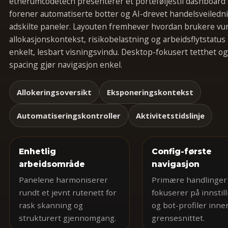
etherumcodetech presenterer et porteføljestil dashboard
forener automatiserte botter og AI-drevet handelsveiledni
adskilte paneler. Layouten fremhever hvordan brukere vu
allokasjonskontekst, risikobelastning og arbeidsflytstatus i
enkelt, lesbart visningsvindu. Desktop-fokusert tetthet og
spacing gjør navigasjon enkel.
Allokeringsoversikt
Eksponeringskontekst
Automatiseringskontroller
Aktivitetstidslinje
Enhetlig
Config-første
arbeidsområde
navigasjon
Panelene harmoniserer
Primære handlinger
rundt et jevnt rutenett for
fokuserer på innstil
rask skanning og
og bot-profiler inne
strukturert gjennomgang.
grensesnittet.