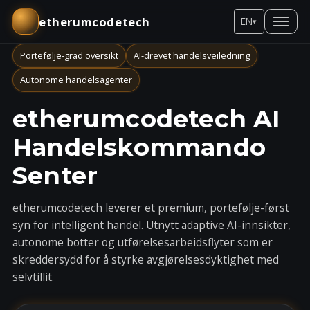
etherumcodetech
EN
▾
Portefølje-grad oversikt
AI-drevet handelsveiledning
Autonome handelsagenter
etherumcodetech AI
Handelskommando
Senter
etherumcodetech leverer et premium, portefølje-først
syn for intelligent handel. Utnytt adaptive AI-innsikter,
autonome botter og utførelsesarbeidsflyter som er
skreddersydd for å styrke avgjørelsesdyktighet med
selvtillit.