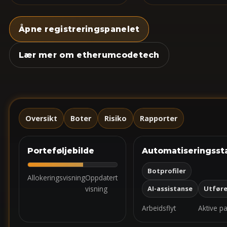
Åpne registreringspanelet
Lær mer om etherumcodetech
Oversikt
Boter
Risiko
Rapporter
Porteføljebilde
Automatiseringsst
Botprofiler
Allokeringsvisning
Oppdatert
visning
AI-assistanse
Utføre
Arbeidsflyt
Aktive p