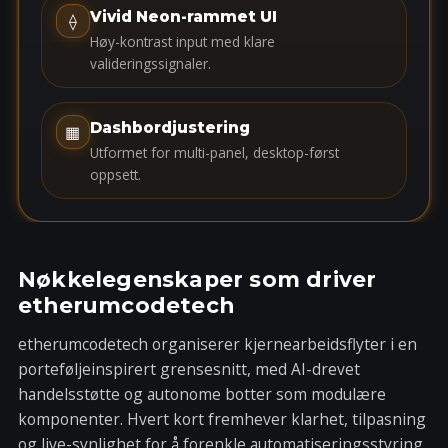
t
Vivid Neon-rammet UI
⟠
e
Høy-kontrast input med klare
s
valideringssignaler.
+
1
Dashbordjustering
▦
Utformet for multi-panel, desktop-først
oppsett.
Nøkkelegenskaper som driver
etherumcodetech
etherumcodetech organiserer kjernearbeidsflyter i en
porteføljeinspirert grensesnitt, med AI-drevet
handelsstøtte og autonome botter som modulære
komponenter. Hvert kort fremhever klarhet, tilpasning
og live-synlighet for å forenkle automatiseringsstyring