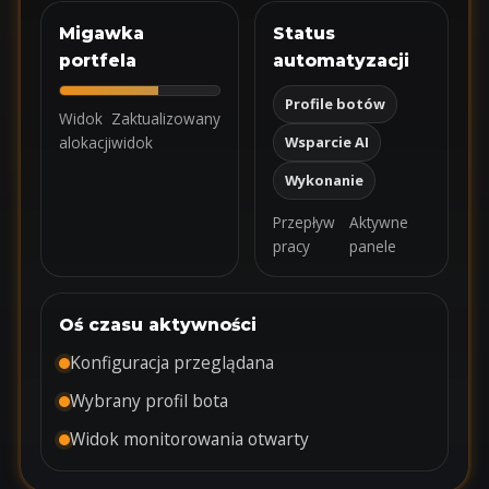
Migawka
Status
portfela
automatyzacji
Profile botów
Widok
Zaktualizowany
alokacji
widok
Wsparcie AI
Wykonanie
Przepływ
Aktywne
pracy
panele
Oś czasu aktywności
Konfiguracja przeglądana
Wybrany profil bota
Widok monitorowania otwarty