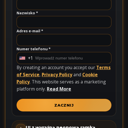
Nazwisko *
Adres e-mail *
Numer telefonu *
+1
U
n
By creating an account you accept our
Terms
i
of Service
,
Privacy Policy
and
Cookie
t
Policy
. This website serves as a marketing
e
platform only.
Read More
d
S
ZACZNIJ
t
a
t
UI z wyraźną neonową ramką