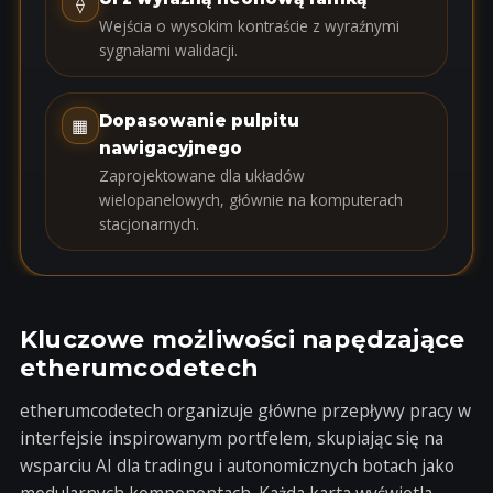
⟠
e
Wejścia o wysokim kontraście z wyraźnymi
s
sygnałami walidacji.
+
1
Dopasowanie pulpitu
▦
nawigacyjnego
Zaprojektowane dla układów
wielopanelowych, głównie na komputerach
stacjonarnych.
Kluczowe możliwości napędzające
etherumcodetech
etherumcodetech organizuje główne przepływy pracy w
interfejsie inspirowanym portfelem, skupiając się na
wsparciu AI dla tradingu i autonomicznych botach jako