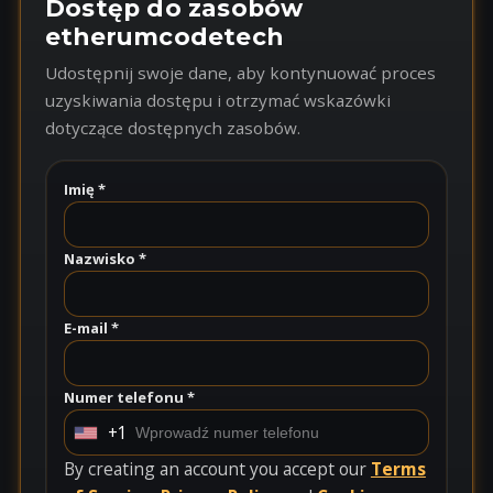
Dostęp do zasobów
etherumcodetech
Udostępnij swoje dane, aby kontynuować proces
uzyskiwania dostępu i otrzymać wskazówki
dotyczące dostępnych zasobów.
Imię *
Nazwisko *
E-mail *
Numer telefonu *
+1
U
n
By creating an account you accept our
Terms