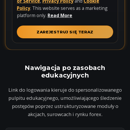
i
of Service
,
Privacy Policy
and
Cookie
t
Policy
. This website serves as a marketing
e
platform only.
Read More
d
S
ZAREJESTRUJ SIĘ TERAZ
t
a
t
e
s
Nawigacja po zasobach
+
edukacyjnych
1
Link do logowania kieruje do spersonalizowanego
pulpitu edukacyjnego, umożliwiającego śledzenie
postępów poprzez ustrukturyzowane moduły o
akcjach, surowcach i rynku forex.