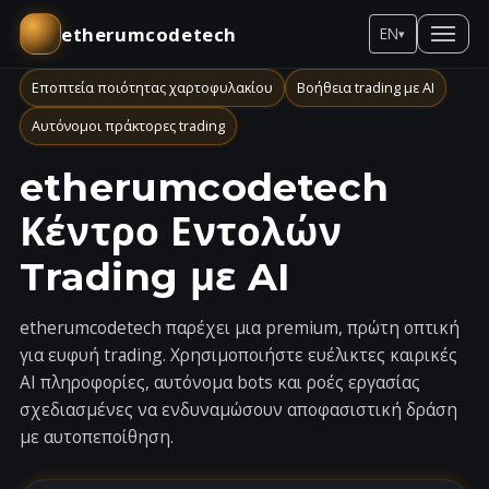
etherumcodetech
EN
▾
Εποπτεία ποιότητας χαρτοφυλακίου
Βοήθεια trading με AI
Αυτόνομοι πράκτορες trading
etherumcodetech
Κέντρο Εντολών
Trading με AI
etherumcodetech παρέχει μια premium, πρώτη οπτική
για ευφυή trading. Χρησιμοποιήστε ευέλικτες καιρικές
AI πληροφορίες, αυτόνομα bots και ροές εργασίας
σχεδιασμένες να ενδυναμώσουν αποφασιστική δράση
με αυτοπεποίθηση.