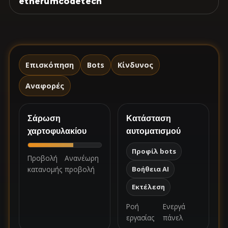
etherumcodetech
Επισκόπηση
Bots
Κίνδυνος
Αναφορές
Σάρωση
Κατάσταση
χαρτοφυλακίου
αυτοματισμού
Προφίλ bots
Προβολή
Ανανέωρη
κατανομής
προβολή
Βοήθεια AI
Εκτέλεση
Ροή
Ενεργά
εργασίας
πάνελ