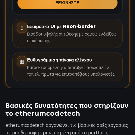
S
ΞΕΚΙΝΗΣΤΕ
t
a
t
Εξαιρετικά UI με Neon-border
⟠
e
Εισόδοι υψηλής αντίθεσης με σαφείς ενδείξεις
s
επικύρωσης.
+
1
Ευθυγράμμιση πίνακα ελέγχου
▦
Κατασκευασμένο για διατάξεις πολλαπλών
πάνελ, πρώτα για επιτραπέζιους υπολογιστές.
Βασικές δυνατότητες που στηρίζουν
το etherumcodetech
etherumcodetech οργανώνει τις βασικές ροές εργασίας
σε μια διεπαφή εμπνευσμένη από το portfolio,