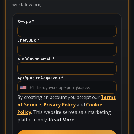
workflow σας.
Όνομα *
Επώνυμο *
Διεύθυνση email *
Αριθμός τηλεφώνου *
+1
U
n
By creating an account you accept our
Terms
i
of Service
,
Privacy Policy
and
Cookie
t
Policy
. This website serves as a marketing
e
platform only.
Read More
d