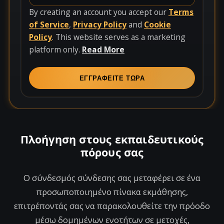
n
By creating an account you accept our
Terms
i
of Service
,
Privacy Policy
and
Cookie
t
Policy
. This website serves as a marketing
e
platform only.
Read More
d
S
ΕΓΓΡΑΦΕΙΤΕ ΤΩΡΑ
t
a
t
e
s
Πλοήγηση στους εκπαιδευτικούς
+
πόρους σας
1
Ο σύνδεσμός σύνδεσης σας μεταφέρει σε ένα
προσωποποιημένο πίνακα εκμάθησης,
επιτρέποντάς σας να παρακολουθείτε την πρόοδο
μέσω δομημένων ενοτήτων σε μετοχές,