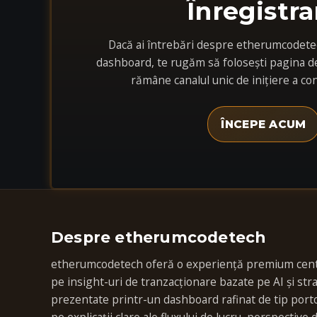
Înregistra
Dacă ai întrebări despre etherumcodetech
dashboard, te rugăm să folosești pagina de
rămâne canalul unic de inițiere a con
ÎNCEPE ACUM
Despre etherumcodetech
etherumcodetech oferă o experiență premium cent
pe insight-uri de tranzacționare bazate pe AI și str
prezentate printr-un dashboard rafinat de tip porto