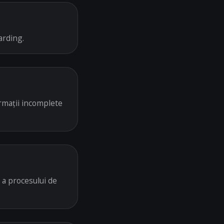
arding.
ormații incomplete
 a procesului de