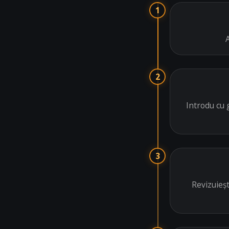
1
2
Introdu cu 
3
Revizuieșt