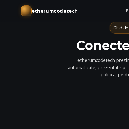
etherumcodetech
P
Ghid de 
Conecte
etherumcodetech prezintă
automatizate, prezentate print
politica, pent