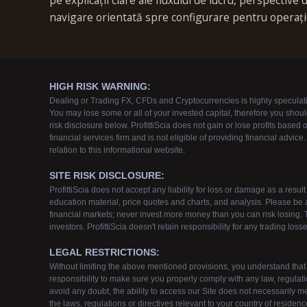
pe explicații clare ale fluxului de lucru, perspective
navigare orientată spre configurare pentru operați