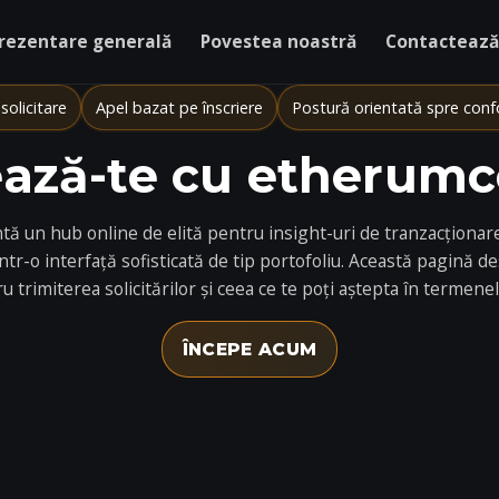
rezentare generală
Povestea noastră
Contactează
solicitare
Apel bazat pe înscriere
Postură orientată spre conf
ază-te cu etherum
 un hub online de elită pentru insight-uri de tranzacționare 
r-o interfață sofisticată de tip portofoliu. Această pagină des
ru trimiterea solicitărilor și ceea ce te poți aștepta în termen
ÎNCEPE ACUM