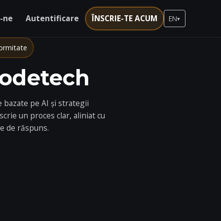
-ne
Autentificare
ÎNSCRIE-TE ACUM
EN
▾
ormitate
codetech
bazate pe AI și strategii
crie un proces clar, aliniat cu
ele de răspuns.