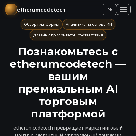
etherumcodetech
EN
▾
Обзор платформы
Аналитика на основе ИИ
Дизайн с приоритетом соответствия
Познакомьтесь с
etherumcodetech —
вашим
премиальным AI
торговым
платформой
etherumcodetech превращает маркетинговый
центр в элегантный, управляемый панелями