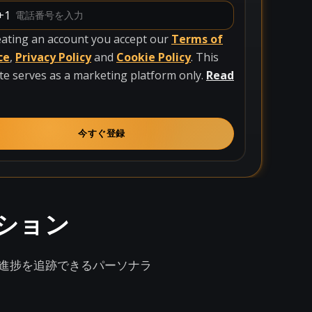
+1
eating an account you accept our
Terms of
ce
,
Privacy Policy
and
Cookie Policy
. This
te serves as a marketing platform only.
Read
今すぐ登録
ション
進捗を追跡できるパーソナラ