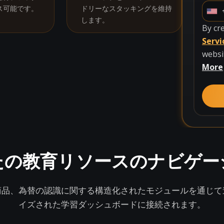
ス可能です。
ドリーなスタッキングを維持
U
します。
n
By cr
i
Servi
t
websi
e
More
d
S
t
a
t
e
たの教育リソースのナビゲー
s
+
1
商品、為替の認識に関する構造化されたモジュールを通じて
イズされた学習ダッシュボードに接続されます。