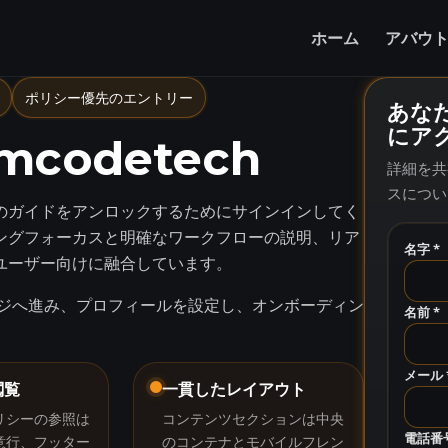
ホーム
アバウ
ポリシー優先のエントリー
あなた
にア
mcodetech
詳細を共
スについ
のガイドをアンロックするためにサインインしてく
ングフォーカスと明確なワークフローの説明、リア
名字 *
ユーザー向けに融合しています。
ジへ進み、プロフィールを設定し、オンボーディン
名前 *
メール 
閲覧
一貫したレイアウト
リシーの参照は
コンテンツセクションは中央
電話番号
意行、フッター
のコンテナとモバイルフレン