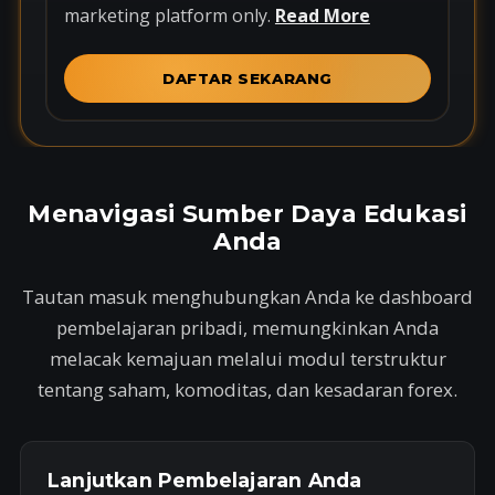
e
marketing platform only.
Read More
d
S
DAFTAR SEKARANG
t
a
t
e
Menavigasi Sumber Daya Edukasi
s
Anda
+
1
Tautan masuk menghubungkan Anda ke dashboard
pembelajaran pribadi, memungkinkan Anda
melacak kemajuan melalui modul terstruktur
tentang saham, komoditas, dan kesadaran forex.
Lanjutkan Pembelajaran Anda