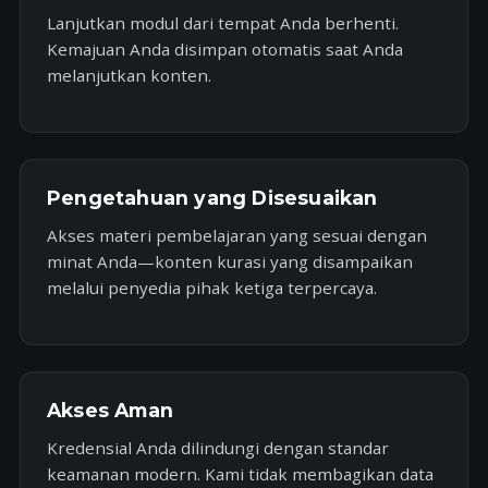
Lanjutkan modul dari tempat Anda berhenti.
Kemajuan Anda disimpan otomatis saat Anda
melanjutkan konten.
Pengetahuan yang Disesuaikan
Akses materi pembelajaran yang sesuai dengan
minat Anda—konten kurasi yang disampaikan
melalui penyedia pihak ketiga terpercaya.
Akses Aman
Kredensial Anda dilindungi dengan standar
keamanan modern. Kami tidak membagikan data