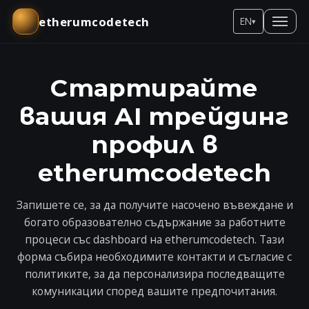
etherumcodetech
EN
▾
Стартирайте
вашия AI трейдинг
профил в
etherumcodetech
Запишете се, за да получите насочено въвеждане и
богато образователно съдържание за работните
процеси със dashboard на etherumcodetech. Тази
форма събира необходимите контакти и съгласие с
политиките, за да персонализира последващите
комуникации според вашите предпочитания.