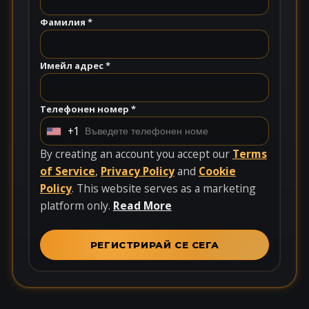
Фамилия *
Имейл адрес *
Телефонен номер *
+1
U
n
By creating an account you accept our
Terms
i
of Service
,
Privacy Policy
and
Cookie
t
Policy
. This website serves as a marketing
e
platform only.
Read More
d
S
РЕГИСТРИРАЙ СЕ СЕГА
t
a
t
e