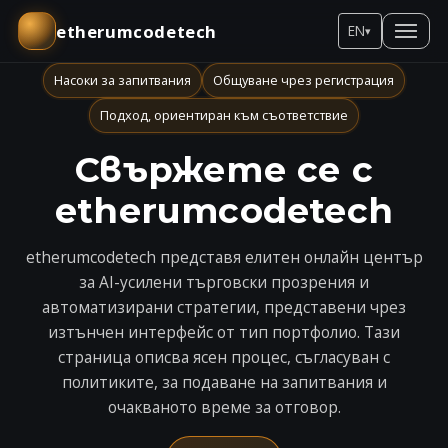
etherumcodetech
EN
▾
Насоки за запитвания
Общуване чрез регистрация
Подход, ориентиран към съответствие
Свържете се с
etherumcodetech
etherumcodetech представя елитен онлайн център
за AI-усилени търговски прозрения и
автоматизирани стратегии, представени чрез
изтънчен интерфейс от тип портфолио. Тази
страница описва ясен процес, съгласуван с
политиките, за подаване на запитвания и
очакваното време за отговор.