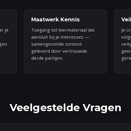
Maatwerk Kennis
Vei
r je
Toegang tot leermateriaal dat
Je c
aansluit bij je interesses —
vol
gen
samengestelde content
veil
geleverd door vertrouwde
geen
derde partijen.
gere
Veelgestelde Vragen