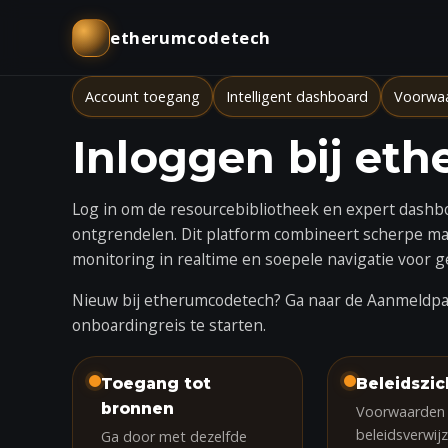
etherumcodetech
Account toegang
Intelligent dashboard
Voorwa
Inloggen bij et
Log in om de resourcebibliotheek en expert dash
ontgrendelen. Dit platform combineert scherpe mar
monitoring in realtime en soepele navigatie voor 
Nieuw bij etherumcodetech? Ga naar de
Aanmeldpa
onboardingreis te starten.
Toegang tot
Beleidszic
bronnen
Voorwaarden
beleidsverwijz
Ga door met dezelfde