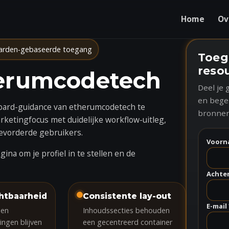
Home
Ov
arden-gebaseerde toegang
Toeg
reso
herumcodetech
Deel je
en bege
board-guidance van etherumcodetech te
bronnen
ketingfocus met duidelijke workflow-uitleg,
gevorderde gebruikers.
Voorn
gina
om je profiel in te stellen en de
Achte
htbaarheid
Consistente lay-out
E-mail 
 en
Inhoudssecties behouden
ingen blijven
een gecentreerd container