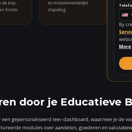
n de kop,
en mobielvriendelijke
Telef
en footer.
stapeling.
U
n
By cr
i
Servi
t
websi
e
More
d
S
t
a
t
e
s
ren door je Educatieve 
+
1
r een gepersonaliseerd leer-dashboard, waarmee je de vo
ctureerde modules over aandelen, goederen en valutabewu