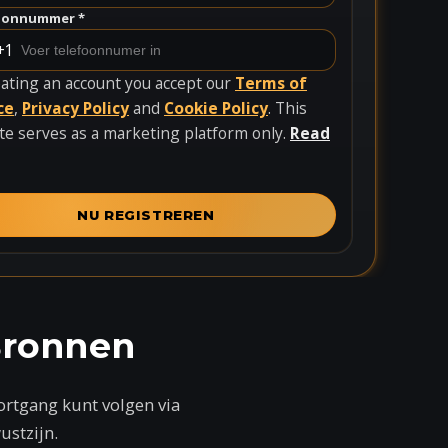
oonnummer *
+1
eating an account you accept our
Terms of
ce
,
Privacy Policy
and
Cookie Policy
. This
te serves as a marketing platform only.
Read
NU REGISTREREN
Bronnen
ortgang kunt volgen via
stzijn.