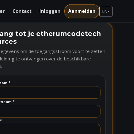
er
Contact
Inloggen
Aanmelden
EN
▾
ang tot je etherumcodetech
urces
 gegevens om de toegangsstroom voort te zetten
leiding te ontvangen over de beschikbare
.
aam *
rnaam *
*