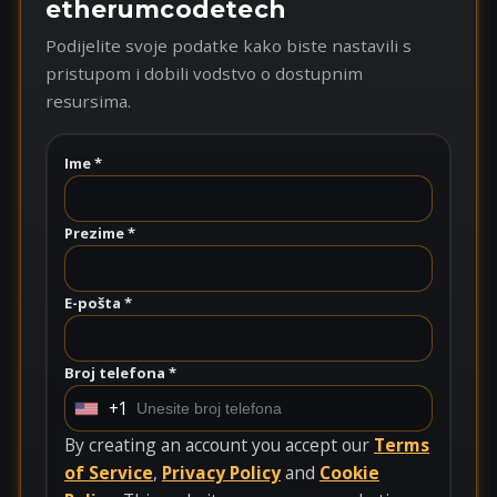
etherumcodetech
Podijelite svoje podatke kako biste nastavili s
pristupom i dobili vodstvo o dostupnim
resursima.
Ime *
Prezime *
E-pošta *
Broj telefona *
+1
U
n
By creating an account you accept our
Terms
i
of Service
,
Privacy Policy
and
Cookie