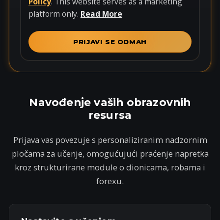
t
Policy
. This website serves as a marketing
e
platform only.
Read More
d
S
PRIJAVI SE ODMAH
t
a
t
e
s
Navođenje vaših obrazovnih
+
resursa
1
Prijava vas povezuje s personaliziranim nadzornim
pločama za učenje, omogućujući praćenje napretka
kroz strukturirane module o dionicama, robama i
forexu.