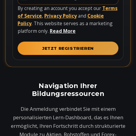
U
n
By creating an account you accept our
Terms
i
of Service
,
Privacy Policy
and
Cookie
t
Policy
. This website serves as a marketing
e
platform only.
Read More
d
S
JETZT REGISTRIEREN
t
a
t
e
s
Navigation Ihrer
+
Bildungsressourcen
1
Die Anmeldung verbindet Sie mit einem
personalisierten Lern-Dashboard, das es Ihnen
ermöglicht, Ihren Fortschritt durch strukturierte
Module zu Aktien, Rohstoffen und Forex-